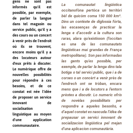
gens ne sont pas
La comunautat lingüistica
informés qu'il est
occitanofòna pertòca un territòri
possible, par exemple,
bèl de quicòm coma 150 000 km².
de parler la langue
Dins un contèxte de diglossia fòrta,
dans tel magasin ou
las escasenças de practicar la
service public, qu'il y a
lenga e d’accedir a la cultura son
des cours ou un concert
raras, alara qu’existisson (l’occitan
à venir près de l'endroit
es una de las comunautats
où ils se trouvent,
lingüisticas mai grandas de França
encore moins qu'il y a
metropolitana). Son pas informadas
des locuteurs autour
las gents qu'es possible, per
d'eux prêts à discuter.
exemple, de parlar la lenga dins tala
Le numérique offre de
botiga o tal servici public, que i a de
nouvelles possibilités
corses o un concèrt a venir près de
pour répondre à ces
l'endrech ont se tròban, encara
besoins, et de ce
mens que i a de locutors a l’entorn
constat est née l'idée
prèstes a discutir. Lo numeric ofrís
de proposer un service
de novèlas possibilitats per
innovant de
respondre a aqueles besonhs, e
socialisation
d’aquel constat es nascuda l’idèa de
linguistique au moyen
prepausar un servici innovant de
d'une application
socializacion lingüistica pel mejan
communautaire.
d’una aplicacion comunautària.