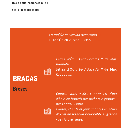
Nous vous remercions de
votre participation !
Lo tòp’Òc en version accessibla.
Le tòp’Òc en version accessible.
Letras d’Òc :
Verd Paradís II
de Max
Roqueta.
Letras d’Òc :
Verd Paradís II
de Max
Rouquette.
BRACAS
Brèves
Contes, cants e jòcs cantats en alpin
d'òc e en francés per pichòts e grands
-
per Andrieu Faure.
Contes, chants et jeux chantés en alpin
d’oc et en français pour petits et grands
- par André Faure.