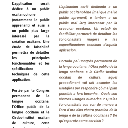
L'application serait
L’aplicacion seriá dedicada a un
dédiée à un public
public occitanofòne (mai que mai lo
occitanophone
public aprenent) e tanben a un
(notamment le public
public mai larg interessat per la
apprenant) et aussi à
creacion occitana. Un estudi de
un public plus large
factibilitat permetrà de detalhar las
intéressé par la
foncionalitats màgers e las
création occitane. Une
especificacions tecnicas d’aquela
étude de faisabilité
aplicacion.
permettra de détailler
les principales
Portada pel Congrès permanent de
fonctionnalités et les
la lenga occitana, l’Ofici public de la
spécifications
lenga occitana e lo Cirdòc-Institut
techniques de cette
occitan de cultura, aquel
application.
procediment vòl uèi associar los
usatgièrs per respondre çò mai plan
Portée par le Congrès
possible a lors besonhs : Quals son
permanent de la
vòstres usatges numerics ? Qualas
langue occitane,
foncionalitats vos son de manca a
l'Office public de la
l’ora d’ara dins vòstra practica de la
langue occitane et le
lenga e de la cultura occitanas ? De
Cirdoc-Institut occitan
qu’esperatz coma servicis ?
de culture, cette