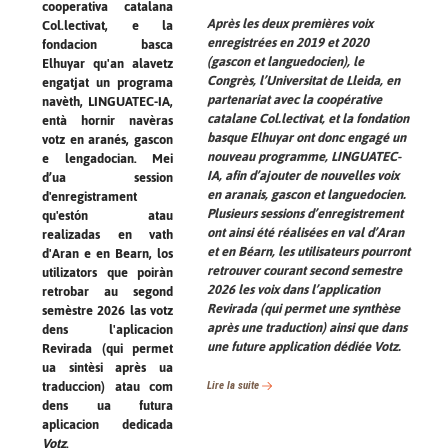
cooperativa catalana
Après les deux premières voix
Col.lectivat, e la
enregistrées en 2019 et 2020
fondacion basca
(gascon et languedocien), le
Elhuyar qu'an alavetz
Congrès, l’Universitat de Lleida, en
engatjat un programa
partenariat avec la coopérative
navèth, LINGUATEC-IA,
catalane Col.lectivat, et la fondation
entà hornir navèras
basque Elhuyar ont donc engagé un
votz en aranés, gascon
nouveau programme, LINGUATEC-
e lengadocian. Mei
IA, afin d’ajouter de nouvelles voix
d’ua session
en aranais, gascon et languedocien.
d'enregistrament
Plusieurs sessions d’enregistrement
qu'estón atau
ont ainsi été réalisées en val d’Aran
realizadas en vath
et en Béarn, les utilisateurs pourront
d'Aran e en Bearn, los
retrouver courant second semestre
utilizators que poiràn
2026 les voix dans l’application
retrobar au segond
Revirada (qui permet une synthèse
semèstre 2026 las votz
après une traduction) ainsi que dans
dens l'aplicacion
une future application dédiée Votz.
Revirada (qui permet
ua sintèsi après ua
Lire la suite
traduccion) atau com
dens ua futura
aplicacion dedicada
Votz
.