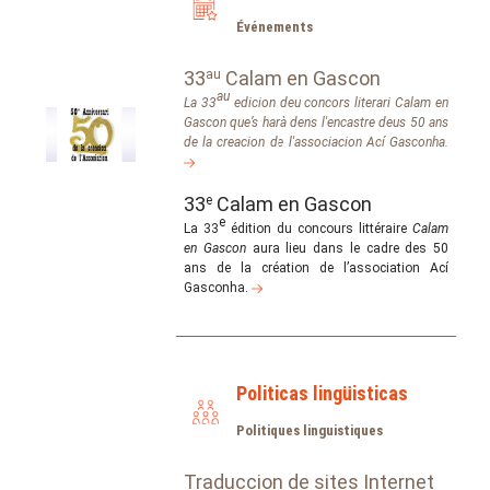
Événements
33
au
Calam en Gascon
au
La 33
edicion deu concors literari
Calam en
Gascon
que’s harà dens l'encastre deus 50 ans
de la creacion de l'associacion Ací Gasconha.
33
e
Calam en Gascon
e
La 33
édition du concours littéraire
Calam
en Gascon
aura lieu dans le cadre des 50
ans de la création de l’association Ací
Gasconha.
Politicas lingüisticas
Politiques linguistiques
Traduccion de sites Internet