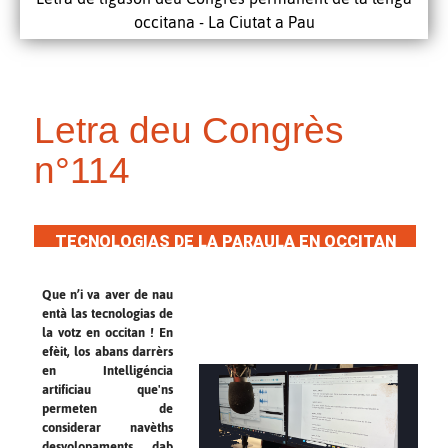
occitana - La Ciutat a Pau
Letra deu Congrès
n°114
TECNOLOGIAS DE LA PARAULA EN OCCITAN
Que n’i va aver de nau
entà las tecnologias de
la votz en occitan ! En
efèit, los abans darrèrs
en Intelligéncia
artificiau que'ns
permeten de
considerar navèths
desvolopaments dab