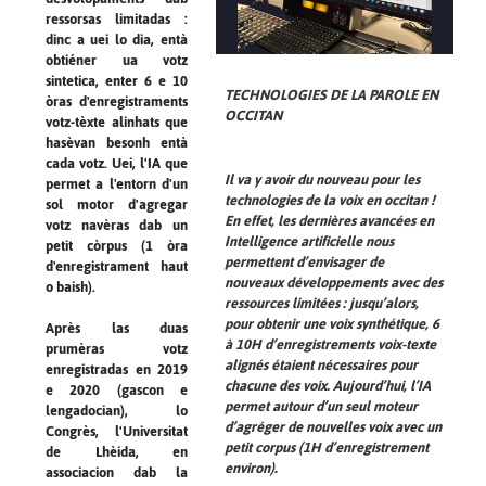
ressorsas limitadas :
dinc a uei lo dia, entà
obtiéner ua votz
sintetica, enter 6 e 10
TECHNOLOGIES DE LA PAROLE EN
òras d'enregistraments
OCCITAN
votz-tèxte alinhats que
hasèvan besonh entà
cada votz. Uei, l'IA que
Il va y avoir du nouveau pour les
permet a l'entorn d'un
technologies de la voix en occitan !
sol motor d'agregar
En effet, les dernières avancées en
votz navèras dab un
Intelligence artificielle nous
petit còrpus (1 òra
permettent d’envisager de
d'enregistrament haut
nouveaux développements avec des
o baish).
ressources limitées : jusqu’alors,
pour obtenir une voix synthétique, 6
Après las duas
à 10H d’enregistrements voix-texte
prumèras votz
alignés étaient nécessaires pour
enregistradas en 2019
chacune des voix. Aujourd’hui, l’IA
e 2020 (gascon e
permet autour d’un seul moteur
lengadocian), lo
d’agréger de nouvelles voix avec un
Congrès, l'Universitat
petit corpus (1H d’enregistrement
de Lhèida, en
environ).
associacion dab la