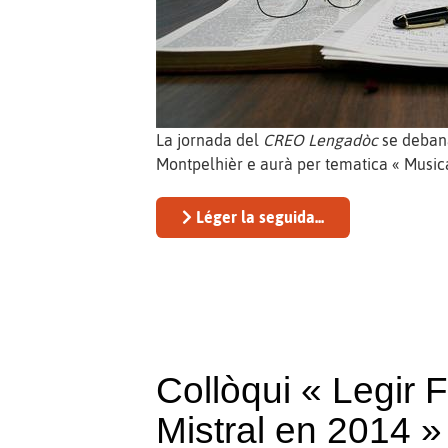
La jornada del
CREO Lengadòc
se debana
Montpelhièr e aurà per tematica « Music
Léger la seguida...
Collòqui « Legir 
Mistral en 2014 »