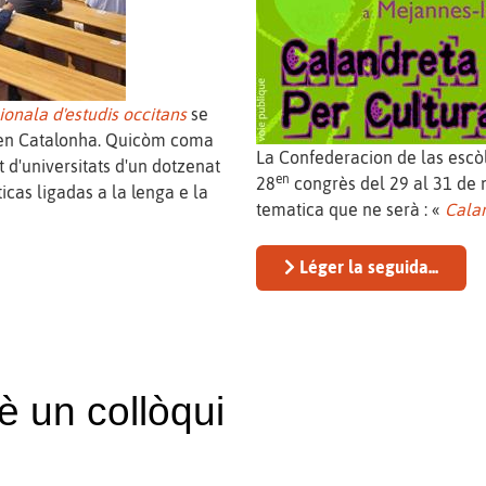
ionala d'estudis occitans
se
, en Catalonha. Quicòm coma
La Confederacion de las escò
d'universitats d'un dotzenat
en
28
congrès del 29 al 31 de m
icas ligadas a la lenga e la
tematica que ne serà : «
Cala
Léger la seguida...
è un collòqui