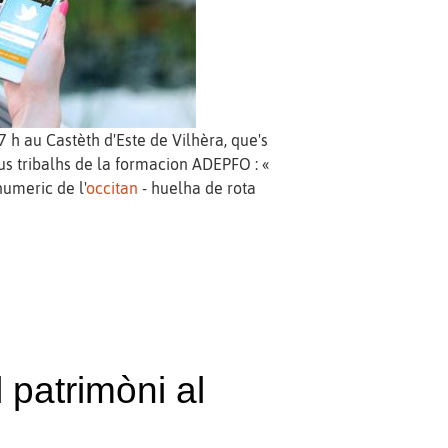
h au Castèth d'Este de Vilhèra, que's
eus tribalhs de la formacion ADEPFO : «
umeric de l'
occitan
- huelha de rota
 patrimòni al