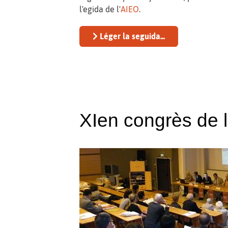
l'egida de l'
AIEO
.
Léger la seguida...
XIen congrès de 