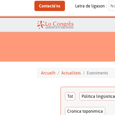
Contactà'ns
Letra de ligason :
Arcuelh
Actualitats
Eveniments
Tot
Politica lingüistica
Cronica toponimica