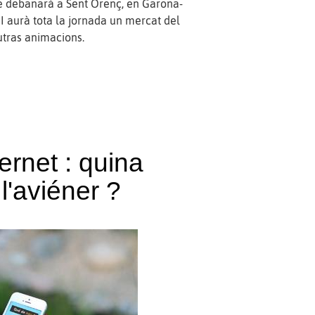
se debanarà a Sent Orenç, en Garona-
I aurà tota la jornada un mercat del
utras animacions.
ernet : quina
 l'aviéner ?