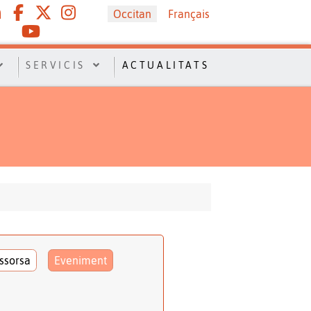
Sélectionnez votre langue
Occitan
Français
SERVICIS
ACTUALITATS
ssorsa
Eveniment