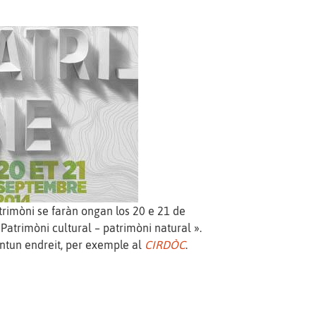
rimòni se faràn ongan los 20 e 21 de
Patrimòni cultural – patrimòni natural ».
antun endreit, per exemple al
CIRDÒC
.