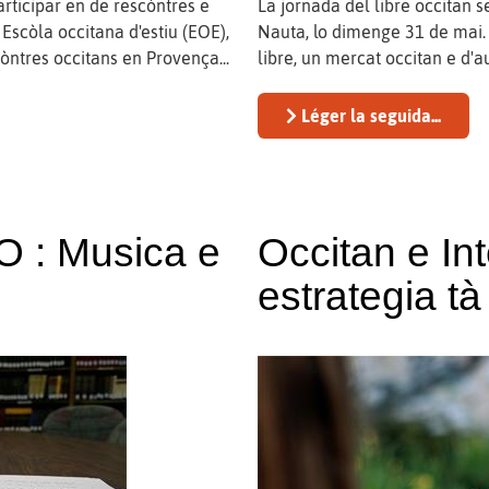
articipar en de rescòntres e
La jornada del libre occitan 
 Escòla occitana d'estiu (EOE),
Nauta, lo dimenge 31 de mai. 
còntres occitans en Provença...
libre, un mercat occitan e d'a
Léger la seguida...
O : Musica e
Occitan e Int
estrategia tà