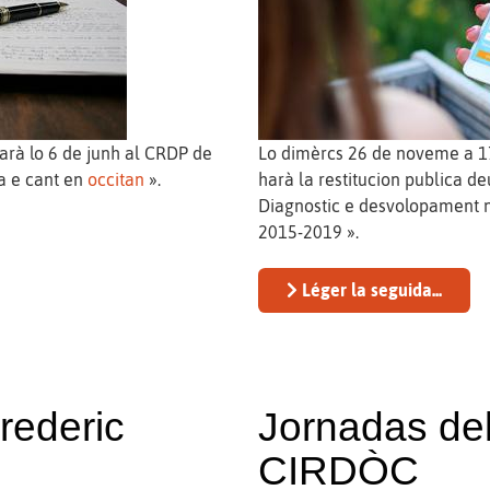
rà lo 6 de junh al CRDP de
Lo dimèrcs 26 de noveme a 17 
a e cant en
occitan
».
harà la restitucion publica d
Diagnostic e desvolopament n
2015-2019 ».
Léger la seguida...
Frederic
Jornadas del
CIRDÒC