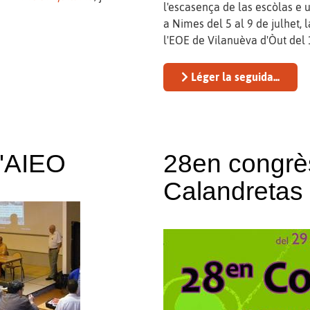
l'escasença de las escòlas e u
a Nimes del 5 al 9 de julhet, 
l'EOE de Vilanuèva d'Òut del 
Léger la seguida...
l'AIEO
28en congrè
Calandretas