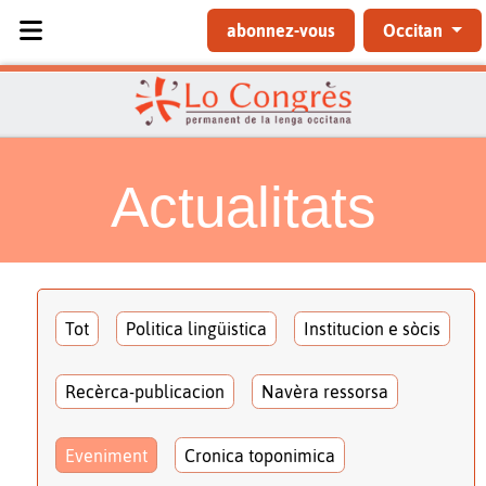
Sélectionnez votre langue
abonnez-vous
Occitan
Actualitats
Tot
Politica lingüistica
Institucion e sòcis
Recèrca-publicacion
Navèra ressorsa
Eveniment
Cronica toponimica