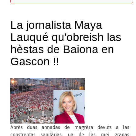
La jornalista Maya
Lauqué qu'obreish las
hèstas de Baiona en
Gascon !!
Après duas annadas de magrèra devuts a las
constrentas sanitàrias, ua de las mei granas