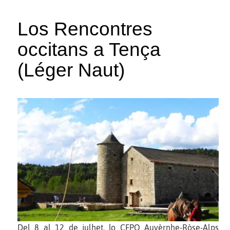
Los Rencontres
occitans a Tença
(Léger Naut)
Del 8 al 12 de julhet, lo CFPO Auvèrnhe-Ròse-Alps