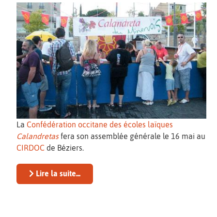
La
Confédération occitane des écoles laïques
Calandretas
fera son assemblée générale le 16 mai au
CIRDOC
de Béziers.
Lire la suite...