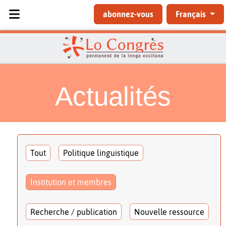
Sélectionnez votre langue
abonnez-vous
Français
Actualités
Tout
Politique linguistique
Institution et membres
Recherche / publication
Nouvelle ressource