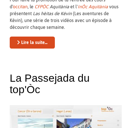
d'
occitan
, le
CFPÒC
Aquitània
et l'
InÒc Aquitània
vous
présentent
Las hèitas de Kévin
(Les aventures de
Kévin), une série de trois vidéos avec un épisode à
découvrir chaque semaine.
Lire la suite...
La Passejada du
top'Òc