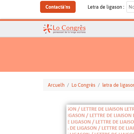
Contactà'ns
Letra de ligason :
Arcuelh
Lo Congrès
letra de ligaso