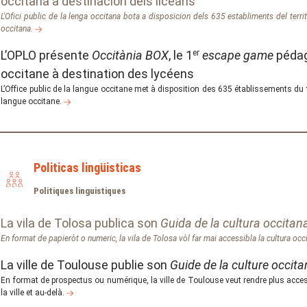
occitana a destinacion dels liceans
L'Ofici public de la lenga occitana bota a disposicion dels 635 establiments del terri
occitana.
L’OPLO présente
Occitània BOX
, le 1
er
escape game
pédag
occitane à destination des lycéens
L’Office public de la langue occitane met à disposition des 635 établissements du t
langue occitane.
Politicas lingüisticas
Politiques linguistiques
La vila de Tolosa publica son
Guida de la cultura occitan
En format de papieròt o numeric, la vila de Tolosa vòl far mai accessibla la cultura occi
La ville de Toulouse publie son
Guide de la culture occit
En format de prospectus ou numérique, la ville de Toulouse veut rendre plus access
la ville et au-delà.