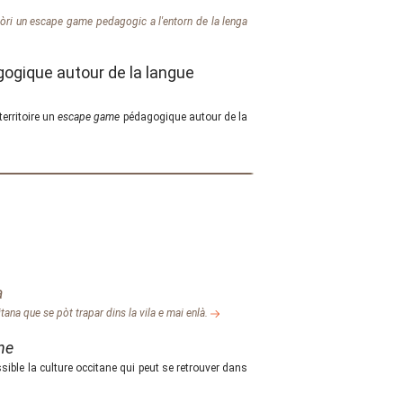
tòri un
escape game
pedagogic a l'entorn de la lenga
ogique autour de la langue
erritoire un
escape game
pédagogique autour de la
a
tana que se pòt trapar dins la vila e mai enlà.
ane
ible la culture occitane qui peut se retrouver dans