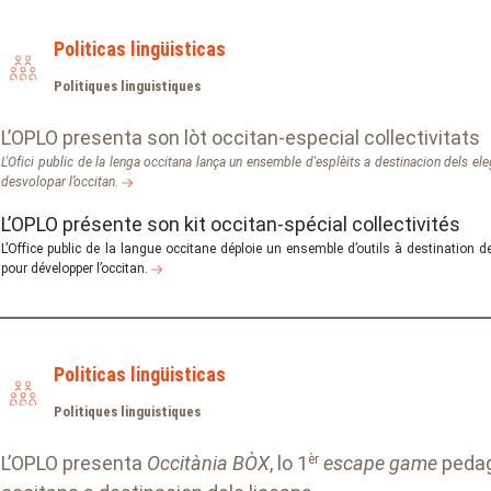
Politicas lingüisticas
Politiques linguistiques
L’OPLO presenta son lòt occitan-especial collectivitats
L'Ofici public de la lenga occitana lança un ensemble d'esplèits a destinacion dels eleg
desvolopar l’occitan.
L’OPLO présente son kit occitan-spécial collectivités
L’Office public de la langue occitane déploie un ensemble d’outils à destination d
pour développer l’occitan.
Politicas lingüisticas
Politiques linguistiques
L’OPLO presenta
Occitània BÒX
, lo 1
èr
escape game
pedago