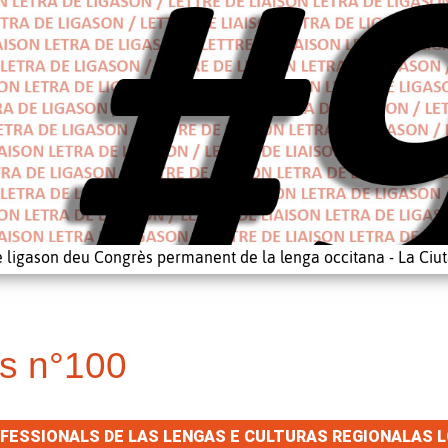
e ligason deu Congrès permanent de la lenga occitana - La Ciut
s n°100
ESSIONALS DE LAS LENGAS E CULTURAS REGIONALAS LO