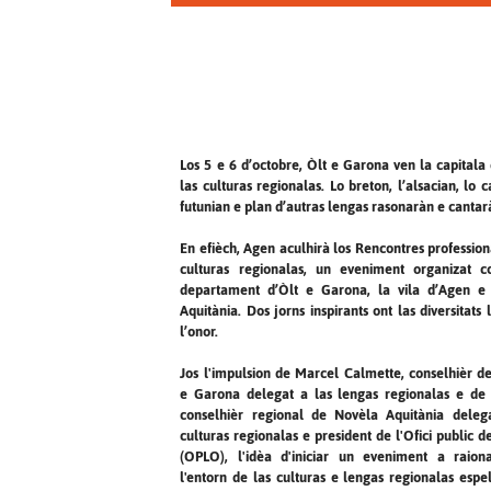
Los 5 e 6 d’octobre, Òlt e Garona ven la capitala
las culturas regionalas. Lo breton, l’alsacian, lo c
futunian e plan d’autras lengas rasonaràn e cantarà
En efièch, Agen aculhirà los Rencontres profession
culturas regionalas, un eveniment organizat 
departament d’Òlt e Garona, la vila d’Agen e
Aquitània. Dos jorns inspirants ont las diversitats 
l’onor.
Jos l'impulsion de Marcel Calmette, conselhièr d
e Garona delegat a las lengas regionalas e de
conselhièr regional de Novèla Aquitània deleg
culturas regionalas e president de l'Ofici public d
(OPLO), l'idèa d'iniciar un eveniment a raio
l'entorn de las culturas e lengas regionalas espe