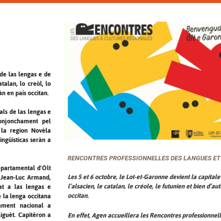
 de las lengas e de
atalan, lo creòl, lo
n en país occitan.
als de las lengas e
conjonchament pel
 la region Novèla
lingüisticas seràn a
RENCONTRES PROFESSIONNELLES DES LANGUES ET 
epartamental d'Òlt
Les 5 et 6 octobre, le Lot-et-Garonne devient la capitale
 Jean-Luc Armand,
l’alsacien, le catalan, le créole, le futunien et bien d’
at a las lengas e
occitan.
e la lenga occitana
nament nacional a
liguèt. Capitèron a
En effet, Agen accueillera les Rencontres professionnell