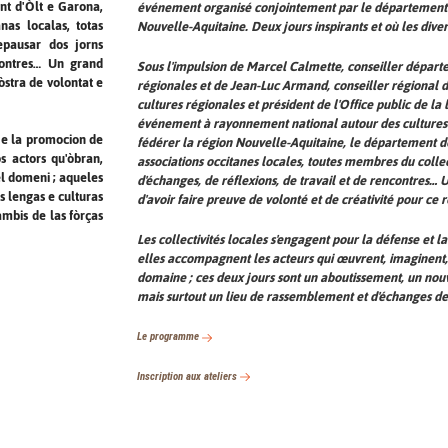
nt d'Òlt e Garona,
événement organisé conjointement par le département du
nas localas, totas
Nouvelle-Aquitaine. Deux jours inspirants et où les divers
epausar dos jorns
contres… Un grand
Sous l'impulsion de Marcel Calmette, conseiller dépar
òstra de volontat e
régionales et de Jean-Luc Armand, conseiller régional 
cultures régionales et président de l'Office public de la 
événement à rayonnement national autour des cultures e
a e la promocion de
fédérer la région Nouvelle-Aquitaine, le département de
s actors qu'òbran,
associations occitanes locales, toutes membres du colle
el domeni ; aqueles
d'échanges, de réflexions, de travail et de rencontres… 
s lengas e culturas
d'avoir faire preuve de volonté et de créativité pour ce
mbis de las fòrças
Les collectivités locales s'engagent pour la défense et 
elles accompagnent les acteurs qui œuvrent, imaginent, 
domaine ; ces deux jours sont un aboutissement, un nou
mais surtout un lieu de rassemblement et d'échanges des 
Le programme
Inscription aux ateliers