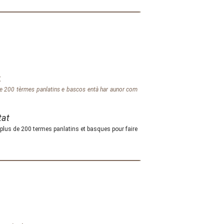
t
 200 tèrmes panlatins e bascos entà har aunor com
tat
lus de 200 termes panlatins et basques pour faire