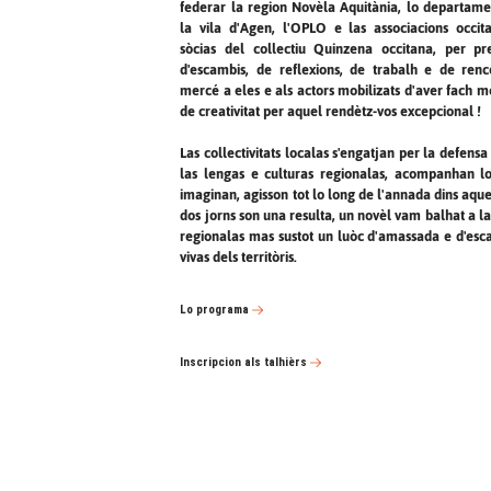
federar la region Novèla Aquitània, lo departame
la vila d'Agen, l'OPLO e las associacions occita
sòcias del collectiu Quinzena occitana, per pr
d'escambis, de reflexions, de trabalh e de ren
mercé a eles e als actors mobilizats d'aver fach m
de creativitat per aquel rendètz-vos excepcional !
Las collectivitats localas s'engatjan per la defens
las lengas e culturas regionalas, acompanhan lo
imaginan, agisson tot lo long de l'annada dins aqu
dos jorns son una resulta, un novèl vam balhat a la
regionalas mas sustot un luòc d'amassada e d'esca
vivas dels territòris.
Lo programa
Inscripcion als talhièrs