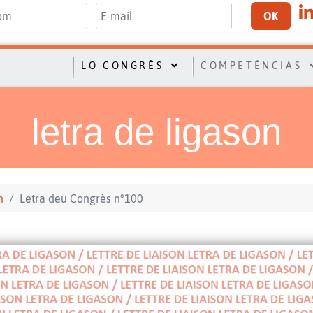
OK
LO CONGRÈS
COMPETÉNCIAS
letra de ligason
n
Letra deu Congrès n°100