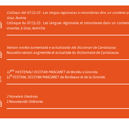
Collòqui del 07/11/23 : Las lengas regionalas e minoritàrias dins un contèxte pl
Graz, Àustria.
Colloque du 07/11/23 : Les langues régionales et minoritaires dans un context
vivantes, à Graz, Autriche.
Version novèla aumentada e actualizada del diccionari de Cantalausa.
Nouvelle version augmentée et actualisée du dictionnaire de Cantalausa.
au
12
HESTENAU OCCITAN MASCARET de Bordèu e Gironda.
e
12
FESTIVAL OCCITAN MASCARET de Bordeaux et de la Gironde.
2 Novetats literàrias.
2 Nouveautés littéraires.