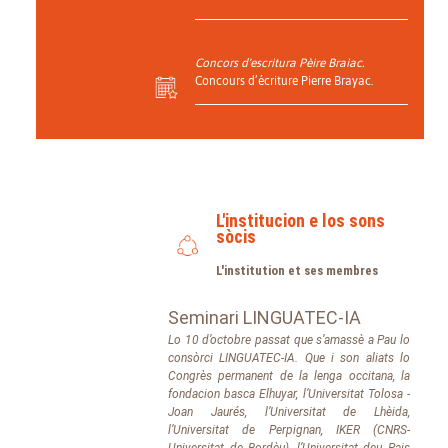
Concors d'escritura Pèire Braiac.
Concours d’écriture Pierre Brayac.
L'institucion e los sons
sòcis
L'institution et ses membres
Seminari LINGUATEC-IA
Lo 10 d’octobre passat que s’amassè a Pau lo
consòrci LINGUATEC-IA. Que i son aliats lo
Congrès permanent de la lenga occitana, la
fondacion basca Elhuyar, l’Universitat Tolosa -
Joan Jaurés, l’Universitat de Lhèida,
l’Universitat de Perpignan, IKER (CNRS-
Universitat de Bordèu), l’Universitat deu Pais