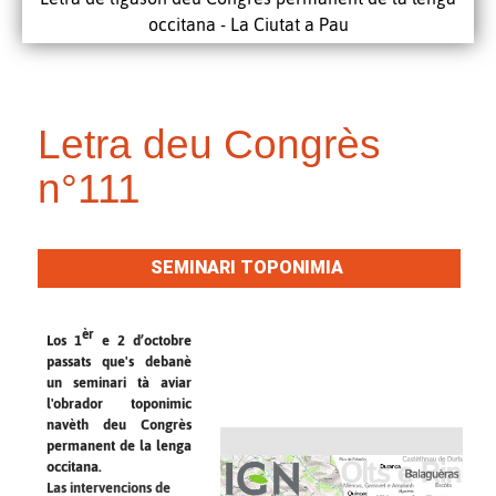
occitana - La Ciutat a Pau
Letra deu Congrès
n°111
SEMINARI TOPONIMIA
èr
Los 1
e 2 d’octobre
passats que's debanè
un seminari tà aviar
l'obrador toponimic
navèth deu Congrès
permanent de la lenga
occitana.
Las intervencions de