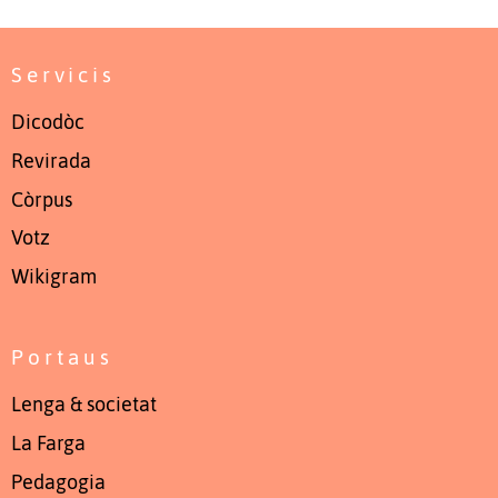
Servicis
Dicodòc
Revirada
Còrpus
Votz
Wikigram
Portaus
Lenga & societat
La Farga
Pedagogia