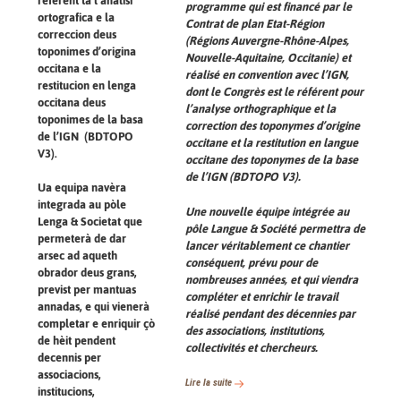
referent tà l’analisi
programme qui est financé par le
ortografica e la
Contrat de plan Etat-Région
correccion deus
(Régions Auvergne-Rhône-Alpes,
toponimes d’origina
Nouvelle-Aquitaine, Occitanie) et
occitana e la
réalisé en convention avec l’IGN,
restitucion en lenga
dont le Congrès est le référent pour
occitana deus
l’analyse orthographique et la
toponimes de la basa
correction des toponymes d’origine
de l’IGN (BDTOPO
occitane et la restitution en langue
V3).
occitane des toponymes de la base
de l’IGN (BDTOPO V3).
Ua equipa navèra
integrada au pòle
Une nouvelle équipe intégrée au
Lenga & Societat que
pôle Langue & Société permettra de
permeterà de dar
lancer véritablement ce chantier
arsec ad aqueth
conséquent, prévu pour de
obrador deus grans,
nombreuses années, et qui viendra
previst per mantuas
compléter et enrichir le travail
annadas, e qui vienerà
réalisé pendant des décennies par
completar e enriquir çò
des associations, institutions,
de hèit pendent
collectivités et chercheurs.
decennis per
associacions,
Lire la suite
institucions,