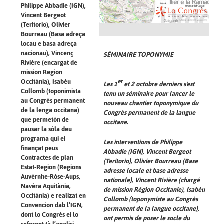
Philippe Abbadie (IGN),
Vincent Bergeot
(Teritorio), Olivier
Bourreau (Basa adreça
locau e basa adreça
nacionau), Vincenç
SÉMINAIRE TOPONYMIE
Rivière (encargat de
mission Region
er
Occitània), Isabèu
Les 1
et 2 octobre derniers s'est
Collomb (toponimista
tenu un séminaire pour lancer le
au Congrès permanent
nouveau chantier toponymique du
de la lenga occitana)
Congrès permanent de la langue
que permetón de
occitane.
pausar la sòla deu
programa qui ei
Les interventions de Philippe
finançat peus
Abbadie (IGN), Vincent Bergeot
Contractes de plan
(Teritorio), Olivier Bourreau (Base
Estat-Region (Regions
adresse locale et base adresse
Auvèrnhe-Ròse-Aups,
nationale), Vincent Rivière (chargé
Navèra Aquitània,
de mission Région Occitanie), Isabèu
Occitània) e realizat en
Collomb (toponymiste au Congrès
Convencion dab l’IGN,
permanent de la langue occitane),
dont lo Congrès ei lo
ont permis de poser le socle du