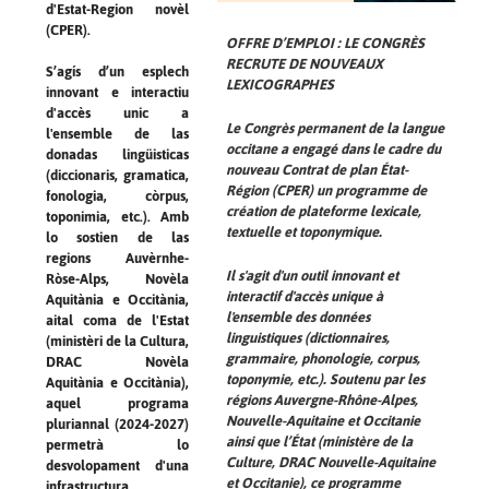
d'Estat-Region novèl
(CPER).
OFFRE D’EMPLOI : LE CONGRÈS
RECRUTE DE NOUVEAUX
S’agís d’un esplech
LEXICOGRAPHES
innovant e interactiu
d'accès unic a
Le Congrès permanent de la langue
l'ensemble de las
occitane a engagé dans le cadre du
donadas lingüisticas
nouveau Contrat de plan État-
(diccionaris, gramatica,
Région (CPER) un programme de
fonologia, còrpus,
création de plateforme lexicale,
toponimia, etc.). Amb
textuelle et toponymique.
lo sostien de las
regions Auvèrnhe-
Il s'agit d'un outil innovant et
Ròse-Alps, Novèla
interactif d'accès unique à
Aquitània e Occitània,
l'ensemble des données
aital coma de l'Estat
linguistiques (dictionnaires,
(ministèri de la Cultura,
grammaire, phonologie, corpus,
DRAC Novèla
toponymie, etc.). Soutenu par les
Aquitània e Occitània),
régions Auvergne-Rhône-Alpes,
aquel programa
Nouvelle-Aquitaine et Occitanie
pluriannal (2024-2027)
ainsi que l’État (ministère de la
permetrà lo
Culture, DRAC Nouvelle-Aquitaine
desvolopament d'una
et Occitanie), ce programme
infrastructura