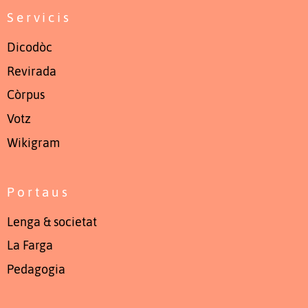
Servicis
Dicodòc
Revirada
Còrpus
Votz
Wikigram
Portaus
Lenga & societat
La Farga
Pedagogia