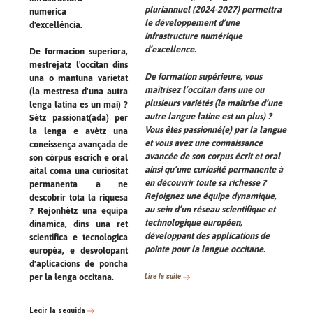
pluriannuel (2024-2027) permettra
numerica
le développement d’une
d'excelléncia.
infrastructure numérique
d’excellence.
De formacion superiora,
mestrejatz l'occitan dins
De formation supérieure, vous
una o mantuna varietat
maîtrisez l’occitan dans une ou
(la mestresa d'una autra
plusieurs variétés (la maîtrise d’une
lenga latina es un mai) ?
autre langue latine est un plus) ?
Sètz passionat(ada) per
Vous êtes passionné(e) par la langue
la lenga e avètz una
et vous avez une connaissance
coneissença avançada de
avancée de son corpus écrit et oral
son còrpus escrich e oral
ainsi qu’une curiosité permanente à
aital coma una curiositat
en découvrir toute sa richesse ?
permanenta a ne
Rejoignez une équipe dynamique,
descobrir tota la riquesa
au sein d’un réseau scientifique et
? Rejonhètz una equipa
technologique européen,
dinamica, dins una ret
développant des applications de
scientifica e tecnologica
pointe pour la langue occitane.
europèa, e desvolopant
d'aplicacions de poncha
per la lenga occitana.
Lire la suite
Legir la seguida