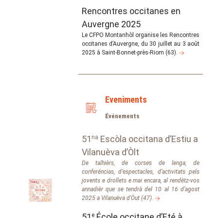
Rencontres occitanes en
Auvergne 2025
Le CFPO Montanhòl organise les Rencontres
occitanes d’Auvergne, du 30 juillet au 3 août
2025 à Saint-Bonnet-près-Riom (63).
Eveniments
Événements
51
na
Escòla occitana d’Estiu a
Vilanuèva d’Òlt
De talhièrs, de corses de lenga, de
conferéncias, d’espectacles, d’activitats pels
jovents e drollets e mai encara, al rendètz-vos
annadièr que se tendrà del 10 al 16 d’agost
2025 a Vilanuèva d’Òut (47).
51
e
École occitane d’Eté à