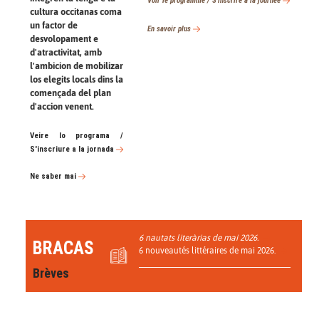
Voir le programme / S’inscrire à la journée
cultura occitanas coma
un factor de
En savoir plus
desvolopament e
d'atractivitat, amb
l'ambicion de mobilizar
los elegits locals dins la
començada del plan
d'accion venent.
Veire lo programa /
S'inscriure a la jornada
Ne saber mai
6 nautats literàrias de mai 2026.
BRACAS
6 nouveautés littéraires de mai 2026.
Brèves