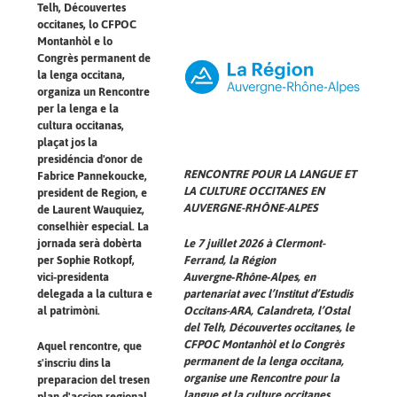
Telh, Découvertes
occitanes, lo CFPOC
Montanhòl e lo
Congrès permanent de
la lenga occitana,
organiza un Rencontre
per la lenga e la
cultura occitanas,
plaçat jos la
presidéncia d'onor de
RENCONTRE POUR LA LANGUE ET
Fabrice Pannekoucke,
LA CULTURE OCCITANES EN
president de Region, e
AUVERGNE-RHÔNE-ALPES
de Laurent Wauquiez,
conselhièr especial. La
Le 7 juillet 2026 à Clermont-
jornada serà dobèrta
Ferrand, la Région
per Sophie Rotkopf,
Auvergne‑Rhône‑Alpes, en
vici‑presidenta
partenariat avec l’Institut d’Estudis
delegada a la cultura e
Occitans-ARA, Calandreta, l’Ostal
al patrimòni.
del Telh, Découvertes occitanes, le
CFPOC Montanhòl et lo Congrès
Aquel rencontre, que
permanent de la lenga occitana,
s'inscriu dins la
organise une Rencontre pour la
preparacion del tresen
langue et la culture occitanes,
plan d'accion regional