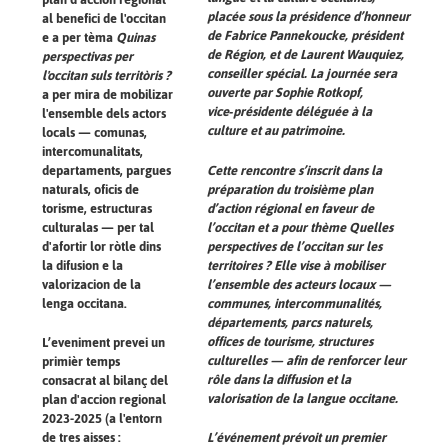
placée sous la présidence d’honneur
al benefici de l'occitan
de Fabrice Pannekoucke, président
e a per tèma
Quinas
de Région, et de Laurent Wauquiez,
perspectivas per
conseiller spécial. La journée sera
l'occitan suls territòris ?
ouverte par Sophie Rotkopf,
a per mira de mobilizar
vice‑présidente déléguée à la
l'ensemble dels actors
culture et au patrimoine.
locals — comunas,
intercomunalitats,
Cette rencontre s’inscrit dans la
departaments, pargues
préparation du troisième plan
naturals, oficis de
d’action régional en faveur de
torisme, estructuras
l’occitan et a pour thème Quelles
culturalas — per tal
perspectives de l’occitan sur les
d'afortir lor ròtle dins
territoires ? Elle vise à mobiliser
la difusion e la
l’ensemble des acteurs locaux —
valorizacion de la
communes, intercommunalités,
lenga occitana.
départements, parcs naturels,
offices de tourisme, structures
L’eveniment prevei un
culturelles — afin de renforcer leur
primièr temps
rôle dans la diffusion et la
consacrat al bilanç del
valorisation de la langue occitane.
plan d'accion regional
2023-2025 (a l'entorn
L’événement prévoit un premier
de tres aisses :