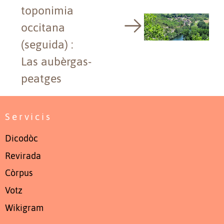
toponimia
occitana
(seguida) :
Las aubèrgas-
peatges
Servicis
Dicodòc
Revirada
Còrpus
Votz
Wikigram