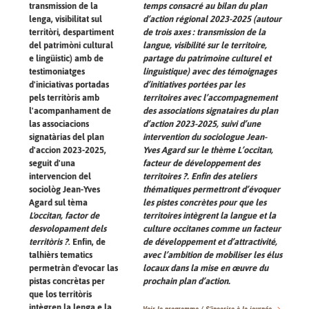
temps consacré au bilan du plan
transmission de la
d’action régional 2023-2025 (autour
lenga, visibilitat sul
de trois axes : transmission de la
territòri, despartiment
langue, visibilité sur le territoire,
del patrimòni cultural
partage du patrimoine culturel et
e lingüistic) amb de
linguistique) avec des témoignages
testimoniatges
d’initiatives portées par les
d'iniciativas portadas
territoires avec l’accompagnement
pels territòris amb
des associations signataires du plan
l'acompanhament de
d’action 2023-2025, suivi d’une
las associacions
intervention du sociologue Jean-
signatàrias del plan
Yves Agard sur le thème L’occitan,
d'accion 2023-2025,
facteur de développement des
seguit d'una
territoires ?. Enfin des ateliers
intervencion del
thématiques permettront d’évoquer
sociològ Jean-Yves
les pistes concrètes pour que les
Agard sul tèma
territoires intègrent la langue et la
L'occitan, factor de
culture occitanes comme un facteur
desvolopament dels
de développement et d’attractivité,
territòris ?
. Enfin, de
avec l’ambition de mobiliser les élus
talhièrs tematics
locaux dans la mise en œuvre du
permetràn d'evocar las
prochain plan d’action.
pistas concrètas per
que los territòris
intègren la lenga e la