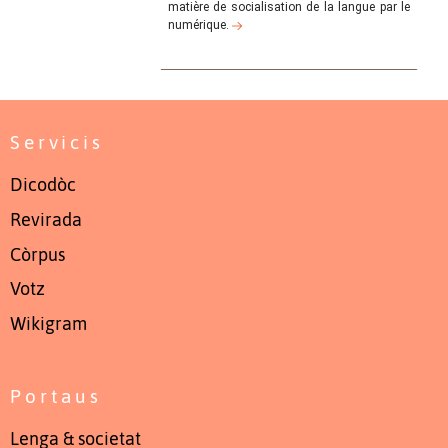
matière de socialisation de la langue par le
numérique.
Servicis
Dicodòc
Revirada
Còrpus
Votz
Wikigram
Portaus
Lenga & societat