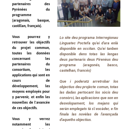
partenaires des
Pyrénées du
programme
(aragonais, basque,
castillan, français).
Vous pourrez y
Lo site deu programa Interregionau
retrouver les objectifs
Linguatec Poctefa​ qu'ei d'ara enlà
du projet commun,
disponible en occitan. Qu'ei tanben
toutes les données
disponible dens totas las lengas
concernant les
deus partenaris deus Pirenèus deu
partenaires du
programa (aragonés, basco,
consortium, les
castelhan, francés)
applications qui sont en
cours de
Que i poderatz arretrobar los
développement, les
objectius deu projècte comun, totas
moyens employés pour
las dadas pertocant los sòcis deu
y parvenir, et enfin les
consòrci, las aplicacions que son en
nouvelles de l'avancée
desvolopament, los mejans qui
de ces objectifs.
seràn emplegats tà s'i escàder, e fin
finala las novèlas de l'avançada
Vous y verrez
d'aqueths objectius.
notamment les