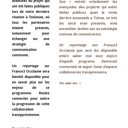
avancées du projet qui
Que i veiratz notadament las
ont été faites publiques
avançadas deu projècte qui estón
lors de notre dernière
hèitas publicas quan la nosta
réunion à Toulouse, où
darrèra amassada a Tolosa, on tots
tous les partenaires
los sòcis èran presents, entà
étaient présents,
escambiar tanben sus ua estrategia
notamment pour
comuna de comunicacion.
échanger sur une
stratégie de
Un reportatge sus França3
communication
Occitania que serà lèu disponible
commune.
entà'n saber mei suus enjòcs
d'aqueth programa. Demoratz
Un reportage sur
connectats tà seguir l'anar d'aquera
France3 Occitanie sera
collaboracion transpirenenca.
bientôt disponible pour
en savoir plus sur les
Tà'n
sabe
r
mei
enjeux de ce
programme. Restez
connectés pour suivre
la progression de cette
collaboration
transpyrénéenne.