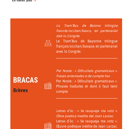
En savoir plus
Lo Tram’Bus de Baiona trilingüe
francés/occitan/basco, en partenariat
dab lo Congrès
Le Tram’Bus de Bayonne trilingue
français/occitan/basque, en partenariat
avec lo Congrès
Per Noste : « Dificultats gramaticaus ».
Frasas arreviradas e de compte har.
BRACAS
Per Noste : « Dificultats gramaticaus ».
Phrases traduites et dont il faut tenir
Brèves
compte.
Letras d’òc : « Se rauqueja ma votz ».
Òbra poetica inedita del Joan Larzac.
Letras d’òc : « Se rauqueja ma votz ».
Œuvre poétique inédite de Jean Larzac.