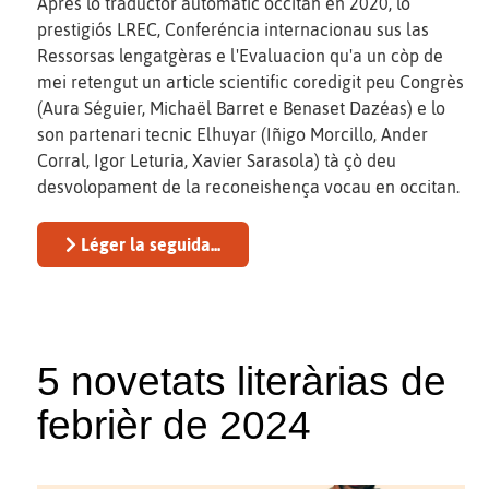
Après lo traductor automatic occitan en 2020, lo
prestigiós LREC, Conferéncia internacionau sus las
Ressorsas lengatgèras e l'Evaluacion qu'a un còp de
mei retengut un article scientific coredigit peu Congrès
(Aura Séguier, Michaël Barret e Benaset Dazéas) e lo
son partenari tecnic Elhuyar (Iñigo Morcillo, Ander
Corral, Igor Leturia, Xavier Sarasola) tà çò deu
desvolopament de la reconeishença vocau en occitan.
Léger la seguida...
5 novetats literàrias de
febrièr de 2024