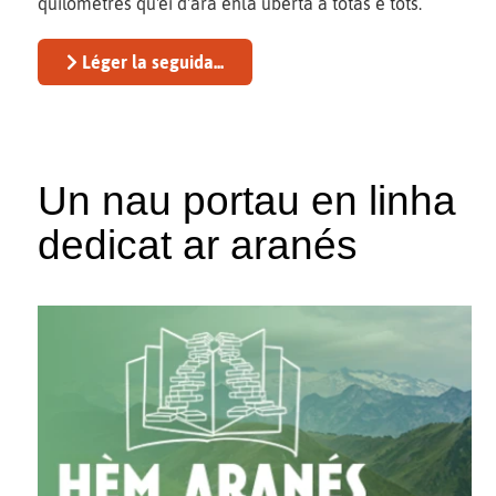
quilomètres qu'ei d'ara enlà ubèrta a totas e tots.
Léger la seguida...
Un nau portau en linha
dedicat ar aranés