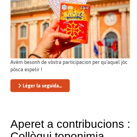
Avèm besonh de vòstra participacion per qu'aquel jòc
pòsca espelir !
Léger la seguida...
Aperet a contribucions :
Collòqui toponimia