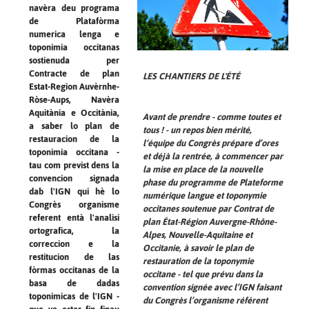
navèra deu programa
de Platafòrma
numerica lenga e
toponimia occitanas
sostienuda per
Contracte de plan
LES CHANTIERS DE L'ÉTÉ
Estat-Region Auvèrnhe-
Ròse-Aups, Navèra
Aquitània e Occitània,
Avant de prendre - comme toutes et
a saber lo plan de
tous ! - un repos bien mérité,
restauracion de la
l‘équipe du Congrès prépare d’ores
toponimia occitana -
et déjà la rentrée, à commencer par
tau com previst dens la
la mise en place de la nouvelle
convencion signada
phase du programme de Plateforme
dab l'IGN qui hè lo
numérique langue et toponymie
Congrès organisme
occitanes soutenue par Contrat de
referent entà l'analisi
plan État-Région Auvergne-Rhône-
ortografica, la
Alpes, Nouvelle-Aquitaine et
correccion e la
Occitanie, à savoir le plan de
restitucion de las
restauration de la toponymie
fòrmas occitanas de la
occitane - tel que prévu dans la
basa de dadas
convention signée avec l’IGN faisant
toponimicas de l'IGN -
du Congrès l’organisme référent