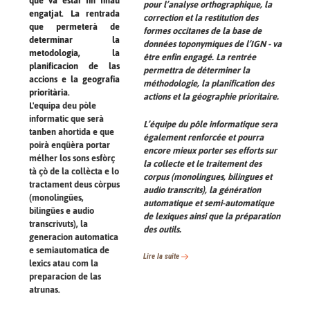
que va estar fin finau
pour l’analyse orthographique, la
engatjat. La rentrada
correction et la restitution des
que permeterà de
formes occitanes de la base de
determinar la
données toponymiques de l’IGN - va
metodologia, la
être enfin engagé. La rentrée
planificacion de las
permettra de déterminer la
accions e la geografia
méthodologie, la planification des
prioritària.
actions et la géographie prioritaire.
L'equipa deu pòle
informatic que serà
L’équipe du pôle informatique sera
tanben ahortida e que
également renforcée et pourra
poirà enqüèra portar
encore mieux porter ses efforts sur
mélher los sons esfòrç
la collecte et le traitement des
tà çò de la collècta e lo
corpus (monolingues, bilingues et
tractament deus còrpus
audio transcrits), la génération
(monolingües,
automatique et semi-automatique
bilingües e audio
de lexiques ainsi que la préparation
transcrivuts), la
des outils.
generacion automatica
e semiautomatica de
Lire la suite
lexics atau com la
preparacion de las
atrunas.