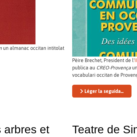
m
un almanac occitan intitolat
Pèire Brechet, President de l'
publica au
CREO-Provença
un
vocabulari occitan de Proven
Léger la seguida...
 arbres et
Teatre de Si