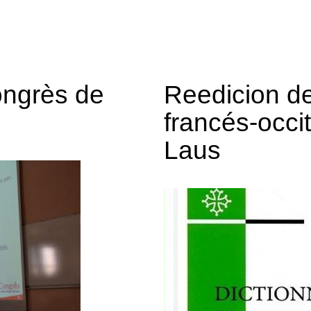
ongrès de
Reedicion de
francés-occi
Laus