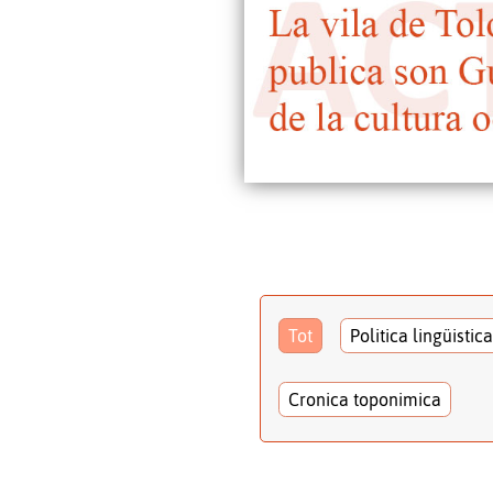
Tot
Politica lingüistica
Cronica toponimica