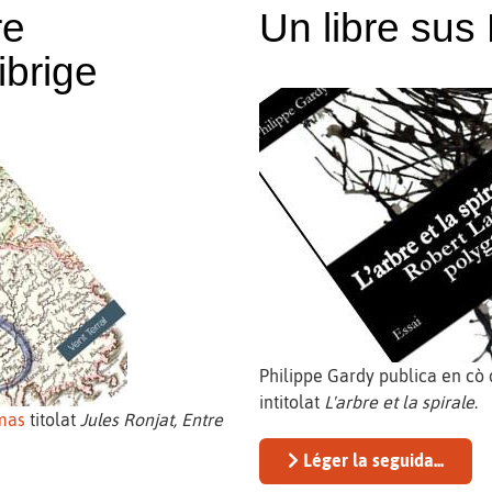
re
Un libre sus
ibrige
Philippe Gardy publica en cò
intitolat
L'arbre et la spirale
.
mas
titolat
Jules Ronjat, Entre
Léger la seguida...