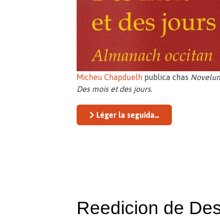
Micheu Chapduelh
publica chas
Novelu
Des mois et des jours
.
Léger la seguida...
Reedicion de Des