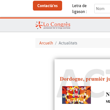
Contactà'ns
Letra de
ligason :
Arcuelh
Actualitats