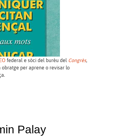
IEO
federal e sòci del burèu del
Congrès
,
 obratge per aprene o revisar lo
ça.
min Palay