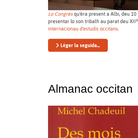
Lo Congrès
qu'èra present a Albi, deu 10 
presentar lo son tribalh au parat deu XII
internacionau d'estudis occitans
.
Léger la seguida...
Almanac occitan