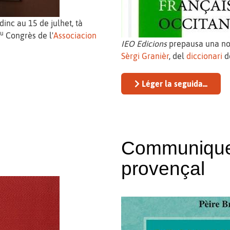
dinc au 15 de julhet, tà
au
Congrès de l'
Associacion
IEO Edicions
prepausa una nov
Sèrgi Granièr
, del
diccionari
de
Léger la seguida...
Communiquer
provençal