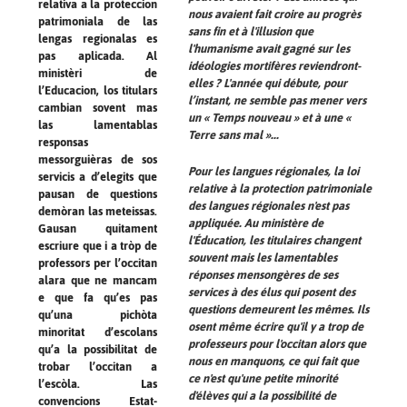
relativa a la proteccion
nous avaient fait croire au progrès
patrimoniala de las
sans fin et à l'illusion que
lengas regionalas es
l'humanisme avait gagné sur les
pas aplicada. Al
idéologies mortifères reviendront-
ministèri de
elles ? L'année qui débute, pour
l’Educacion, los titulars
l’instant, ne semble pas mener vers
cambian sovent mas
un « Temps nouveau » et à une «
las lamentablas
Terre sans mal »...
responsas
messorguièras de sos
Pour les langues régionales, la loi
servicis a d’elegits que
relative à la protection patrimoniale
pausan de questions
des langues régionales n'est pas
demòran las meteissas.
appliquée. Au ministère de
Gausan quitament
l'Éducation, les titulaires changent
escriure que i a tròp de
souvent mais les lamentables
professors per l’occitan
réponses mensongères de ses
alara que ne mancam
services à des élus qui posent des
e que fa qu’es pas
questions demeurent les mêmes. Ils
qu’una pichòta
osent même écrire qu'il y a trop de
minoritat d’escolans
professeurs pour l'occitan alors que
qu’a la possibilitat de
nous en manquons, ce qui fait que
trobar l’occitan a
ce n'est qu'une petite minorité
l’escòla. Las
d'élèves qui a la possibilité de
convencions Estat-