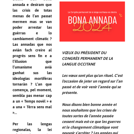
annada e desiram que
las crisis de totas
menas de l’an passat
mermen mas se van
poder arrestar las
guèrras e lo
cambiament climatic ?
Las annadas que nos
avián fach creire al
VŒUX DU PRÉSIDENT DU
progrès sens fin e a
CONGRÈS PERMANENT DE LA
l’illusion que
LANGUE OCCITANE
l’umanisme aviá
ganhat sus las
Les vœux sont plus qu'un rituel. C’est
ideologias mortifèras
l'occasion de jeter un regard sur l’an
tornaràn ? L’an que
passé et de voir venir l’année qui se
comença, pel moment,
présente.
sembla pas menar cap
a un « Temps novèl » e
Nous disons bien bonne année et
a una « Tèrra sens mal
nous souhaitons que les crises de
»...
toutes sortes de l'année passée
cessent mais est-ce que les guerres
Per las lengas
et le changement climatique vont
regionalas, la lei
pouvoir s’arrêter ? Les années qui