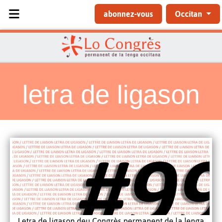
Sélectionnez votre langue
abonnez-vous
Occitan
letra de ligason
Letra de ligason deu Congrès permanent de la lenga